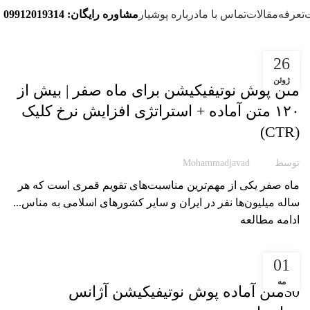
تعرفه
مقالات
تماس با ما
درباره پوشیار
مشاوره رایگان: 09912019314
26
مقاله پوشیار
ژوئن
متن پوش نوتیفیکیشن برای ماه صفر | بیش از
۱۲۰ متن آماده + استراتژی افزایش نرخ کلیک
(CTR)
توسط
Mohammadjavad
ماه صفر یکی از مهم‌ترین مناسبت‌های تقویم قمری است که هر
ساله میلیون‌ها نفر در ایران و سایر کشورهای اسلامی به مناس...
ادامه مطالعه
01
مقاله پوشیار
مه
30متن آماده پوش نوتیفیکیشن آژانس