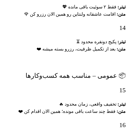
تیتر:
فقط ۲ سوئیت باقی مانده 💖
متن:
اقامت عاشقانه ولنتاین رو همین الان رزرو کن 🌹
14
تیتر:
پکیج دونفره محدود ⏳
متن:
بعد از تکمیل ظرفیت، رزرو بسته میشه ❤️
📦 عمومی – مناسب همه کسب‌وکارها
15
تیتر:
تخفیف واقعی، زمان محدود 🔥
متن:
فقط چند ساعت باقی مونده؛ همین الان اقدام کن ❤️
16