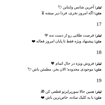
تیتر:
آخرین شانس ولنتاین 💘
متن:
اگه امروز نخری، فردا دیر میشه ⏳
17
تیتر:
فرصت طلایی رو از دست نده 🌹
متن:
پیشنهاد ویژه فقط تا پایان امروز فعاله ❤️
18
تیتر:
فروش ویژه در حال اتمام 💖
متن:
موجودی محدوده؛ الان بخر، مطمئن باش 💘
19
تیتر:
همین حالا سورپرایزتو قطعی کن 🎁
متن:
با یه کلیک ساده، خاص‌ترین باش ❤️