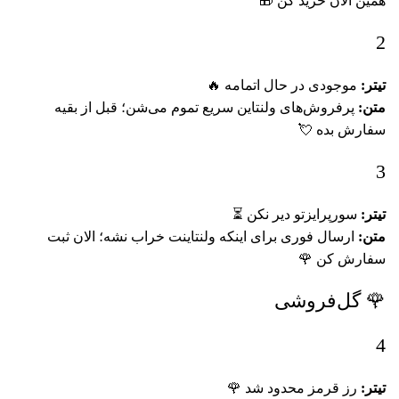
همین الان خرید کن 🎁
2
تیتر:
موجودی در حال اتمامه 🔥
متن:
پرفروش‌های ولنتاین سریع تموم می‌شن؛ قبل از بقیه
سفارش بده 💘
3
تیتر:
سورپرایزتو دیر نکن ⏳
متن:
ارسال فوری برای اینکه ولنتاینت خراب نشه؛ الان ثبت
سفارش کن 🌹
🌹 گل‌فروشی
4
تیتر:
رز قرمز محدود شد 🌹