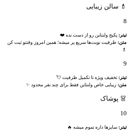
💄 سالن زیبایی
8
تیتر:
پکیج ولنتاین رو از دست نده ❤️
متن:
ظرفیت نوبت‌ها سریع پر میشه؛ همین امروز وقتتو ثبت کن
💄
9
تیتر:
تخفیف ویژه تا تکمیل ظرفیت 💘
متن:
زیبایی خاص ولنتاین فقط برای چند نفر محدود ✨
👗 پوشاک
10
تیتر:
سایزها داره تموم میشه 🔥