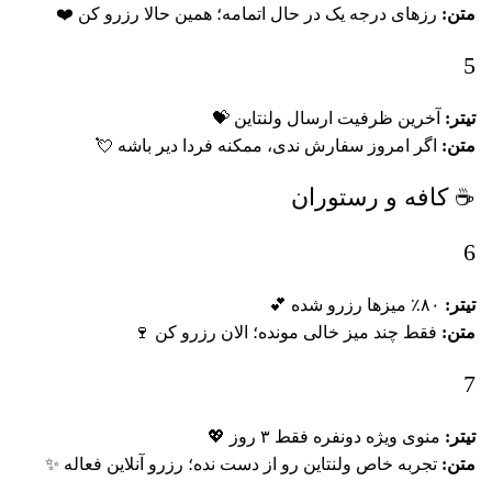
متن:
رزهای درجه یک در حال اتمامه؛ همین حالا رزرو کن ❤️
5
تیتر:
آخرین ظرفیت ارسال ولنتاین 💝
متن:
اگر امروز سفارش ندی، ممکنه فردا دیر باشه 💘
☕ کافه و رستوران
6
تیتر:
۸۰٪ میزها رزرو شده 💕
متن:
فقط چند میز خالی مونده؛ الان رزرو کن 🍷
7
تیتر:
منوی ویژه دونفره فقط ۳ روز 💖
متن:
تجربه خاص ولنتاین رو از دست نده؛ رزرو آنلاین فعاله ✨