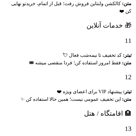
متن:
کالکشن ولنتاین فروش رفت؛ قبل از اتمام، خریدتو نهایی
کن ❤️
🎁 خدمات آنلاین
11
تیتر:
کد تخفیف تا نیمه‌شب فعال 💘
متن:
فقط امروز استفاده کن؛ فردا منقضی میشه 🎟
12
تیتر:
پیشنهاد VIP برای اعضای ویژه ❤️
متن:
این تخفیف عمومی نیست؛ همین حالا استفاده کن ✨
🏨 اقامتگاه / هتل
13