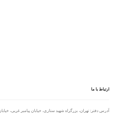
ارتباط با ما
آدرس دفتر: تهران، بزرگراه شهید ستاری، خیابان پیامبر غربی، خیابان